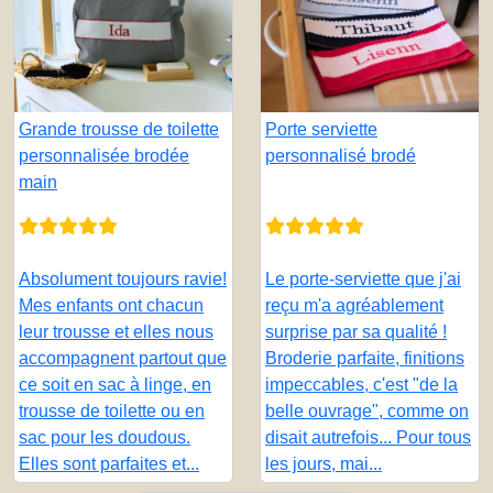
Grande trousse de toilette
Porte serviette
personnalisée brodée
personnalisé brodé
main
Absolument toujours ravie!
Le porte-serviette que j'ai
Mes enfants ont chacun
reçu m'a agréablement
leur trousse et elles nous
surprise par sa qualité !
accompagnent partout que
Broderie parfaite, finitions
ce soit en sac à linge, en
impeccables, c'est "de la
trousse de toilette ou en
belle ouvrage", comme on
sac pour les doudous.
disait autrefois... Pour tous
Elles sont parfaites et...
les jours, mai...